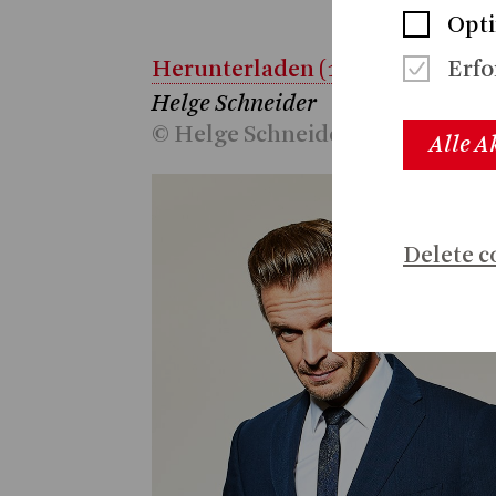
Opti
Herunterladen (107.1 KB)
Erfo
Helge Schneider
© Helge Schneider
Alle A
Delete c