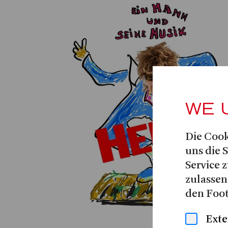
WE 
Die Cook
uns die 
Service z
zulassen
den Foot
Exte