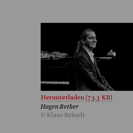
Herunterladen (73.3 KB)
Hagen Rether
© Klaus Reinelt