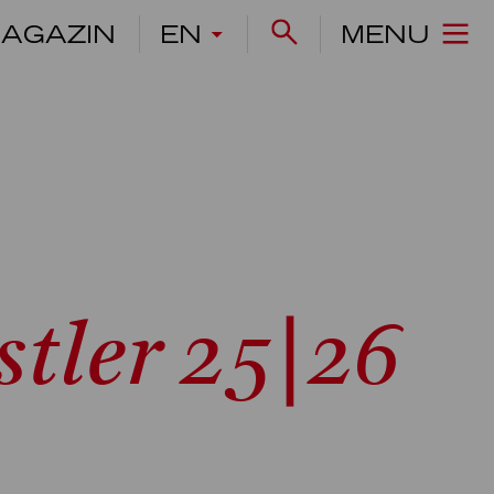
AGAZIN
EN
MENU
tler 25|26