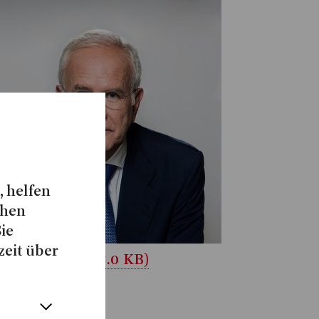
, helfen
chen
Sie
zeit über
unterladen (37.0 KB)
ald Schmidt