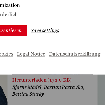
mization
Herunterladen (42.6 KB)
rderlich
Ursus und Nadeschkin
© Ursus und Nadeschkin
kzeptieren
Save settings
ookies
Legal Notice
Datenschutzerklärung
Herunterladen (171.0 KB)
Bjarne Mädel, Bastian Pastewka,
Bettina Stucky