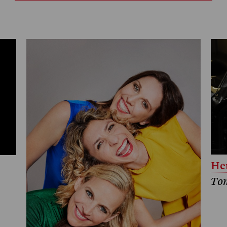
Her
To