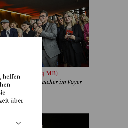
unterladen (2.4 MB)
, helfen
do Deus und Besucher im Foyer
chen
 Opernhauses
Sie
atthias Jung
zeit über