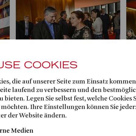
USE COOKIES
Herunterladen (2.1 MB)
Her
ies, die auf unserer Seite zum Einsatz kommen
des
Bonner Stadtdechant Markus
Gui
Seite laufend zu verbessern und den bestmögli
Hofmann im Gespräch mit
des
u bieten. Legen Sie selbst fest, welche Cookies 
Oberbürgermeisterin Katja Dörner
© M
 möchten. Ihre Einstellungen können Sie jeder
© Matthias Jung
er der Website ändern.
rne Medien