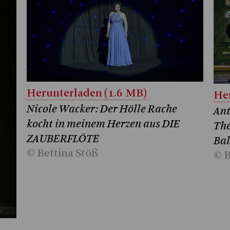
Herunterladen (1.6 MB)
Her
Nicole Wacker: Der Hölle Rache
Ant
kocht in meinem Herzen aus DIE
The
ZAUBERFLÖTE
Ba
© Bettina Stöß
© B