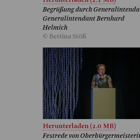
Herunterladen (2.1 MB)
Begrüßung durch Generalintenda
Generalintendant Bernhard
Helmich
© Bettina Stöß
Herunterladen (2.0 MB)
Festrede von Oberbürgermeisteri