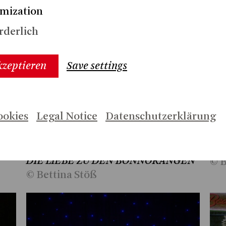
mization
rderlich
kzeptieren
Save settings
Herunterladen (2.0 MB)
Her
Nico Gutu (Akkordeon), Tobias
ookies
Legal Notice
Datenschutzerklärung
Han
Schabel, Dshamilja Kaiser (v.l.n.r.):
den
Ausschnitte aus der Hinterhofoper
Jah
DIE LIEBE ZU DEN BONNORANGEN
© B
© Bettina Stöß