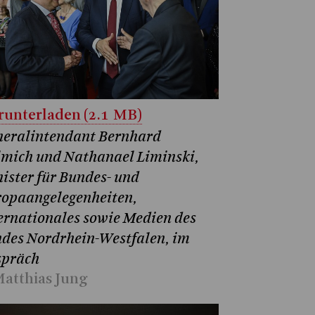
unterladen (2.1 MB)
eralintendant Bernhard
mich und Nathanael Liminski,
ister für Bundes- und
opaangelegenheiten,
ernationales sowie Medien des
des Nordrhein-Westfalen, im
spräch
atthias Jung