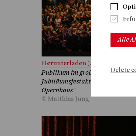
Opti
Erfo
Alle A
Herunterladen (2.9 MB)
Delete c
Publikum im großen Saal beim
Jubiläumsfestakt "60 Jahre
Opernhaus"
© Matthias Jung