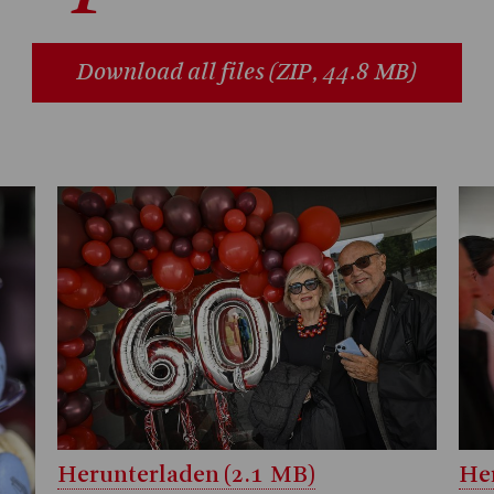
Download all files
(ZIP, 44.8 MB)
Herunterladen (2.1 MB)
Her