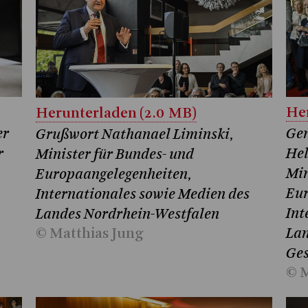
Her
Herunterladen (2.0 MB)
Gen
er
Grußwort Nathanael Liminski,
Hel
r
Minister für Bundes- und
Min
Europaangelegenheiten,
Eur
Internationales sowie Medien des
Int
Landes Nordrhein-Westfalen
Lan
© Matthias Jung
Ge
© M