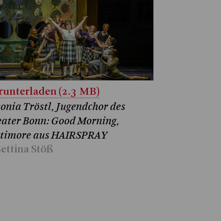
unterladen (2.3 MB)
onia Tröstl, Jugendchor des
ater Bonn: Good Morning,
ltimore aus HAIRSPRAY
ettina Stöß