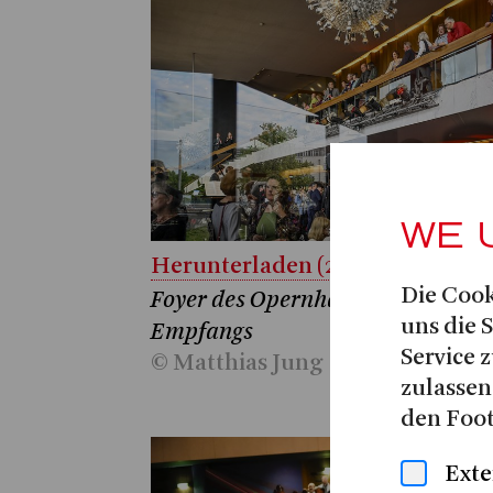
WE 
Herunterladen (2.9 MB)
Die Cook
Foyer des Opernhauses während 
uns die 
Empfangs
Service z
© Matthias Jung
zulassen
den Foot
Exte