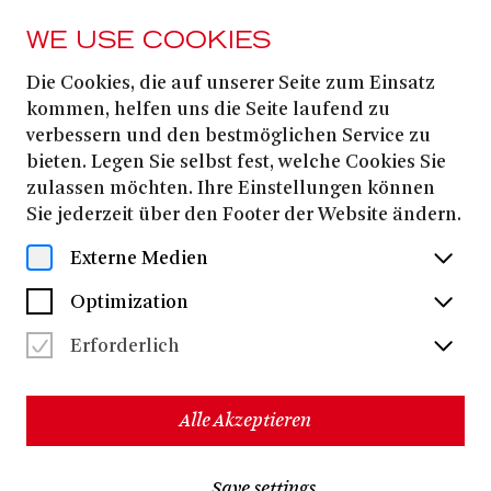
WE USE COOKIES
Die Cookies, die auf unserer Seite zum Einsatz
PRESS
kommen, helfen uns die Seite laufend zu
HIGHLIGHTS DES
verbessern und den bestmöglichen Service zu
bieten. Legen Sie selbst fest, welche Cookies Sie
INTERNATIONALEN
zulassen möchten. Ihre Einstellungen können
Sie jederzeit über den Footer der Website ändern.
TANZES 25|26
Externe Medien
Optimization
Download all files
(ZIP, 20.7 MB)
Erforderlich
Alle Akzeptieren
Save settings