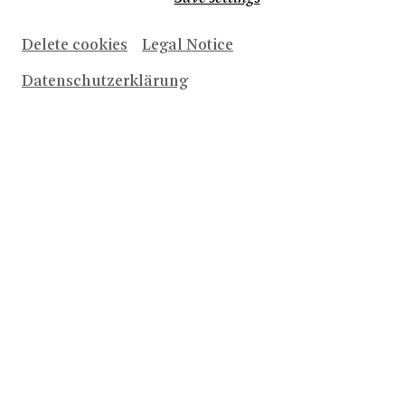
Delete cookies
Legal Notice
Herunterladen (30.5 KB)
Datenschutzerklärung
Schwarz
Herunterladen (27.8 KB)
Weiß
TO THE TOP
ALL INFORMATION ON NEW