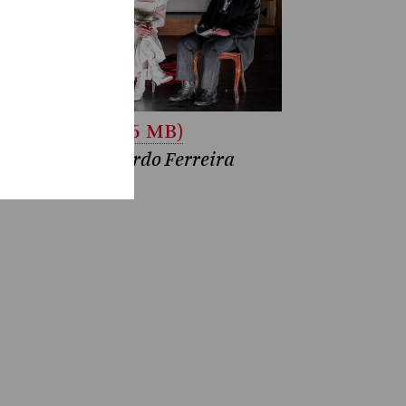
unterladen (3.6 MB)
e Siebert, Riccardo Ferreira
atthias Jung