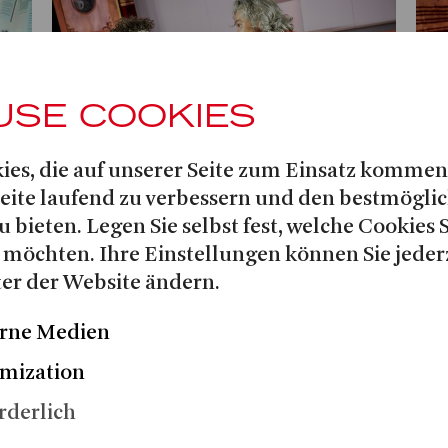
USE COOKIES
ies, die auf unserer Seite zum Einsatz kommen
Seite laufend zu verbessern und den bestmögli
Herunterladen (4.3 MB)
Her
u bieten. Legen Sie selbst fest, welche Cookies 
Riccardo Ferreira, Alois Reinhardt
Urs
 möchten. Ihre Einstellungen können Sie jeder
© Matthias Jung
© M
er der Website ändern.
rne Medien
mization
rderlich