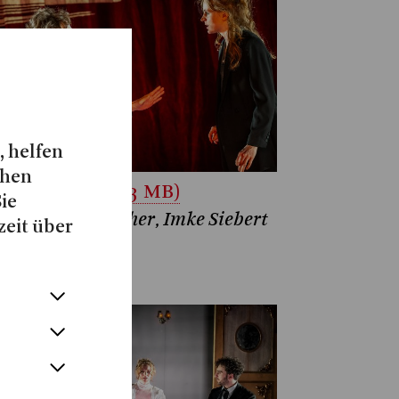
, helfen
chen
unterladen (5.3 MB)
Sie
ula Grossenbacher, Imke Siebert
zeit über
atthias Jung