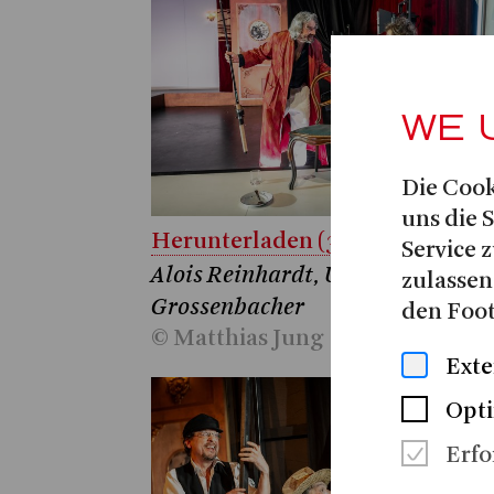
WE 
Die Cook
uns die 
Herunterladen (3.9 MB)
Service z
Alois Reinhardt, Ursula
zulassen
Grossenbacher
den Foot
© Matthias Jung
Exte
Opti
Erfo