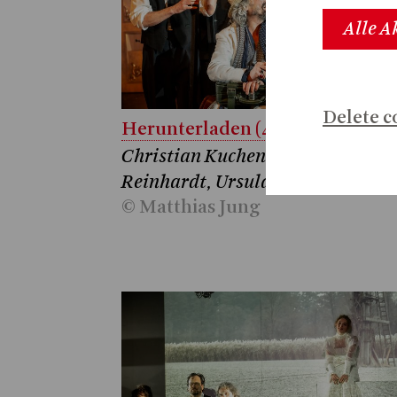
Alle A
Delete c
Herunterladen (4.0 MB)
Christian Kuchenbuch, Alois
Reinhardt, Ursula Grossenbache
© Matthias Jung