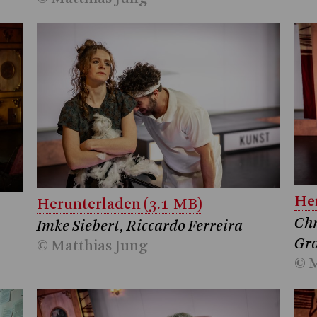
Her
Herunterladen (3.1 MB)
Chr
Imke Siebert, Riccardo Ferreira
Gro
© Matthias Jung
© M