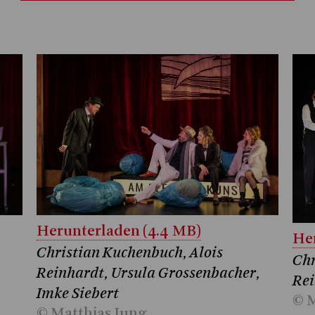
Herunterladen (4.4 MB)
Her
Christian Kuchenbuch, Alois
Chr
Reinhardt, Ursula Grossenbacher,
Rei
Imke Siebert
© M
© Matthias Jung