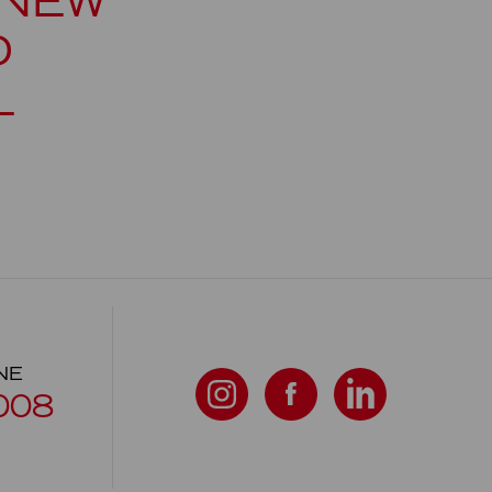
 NEW
D
L
NE
008