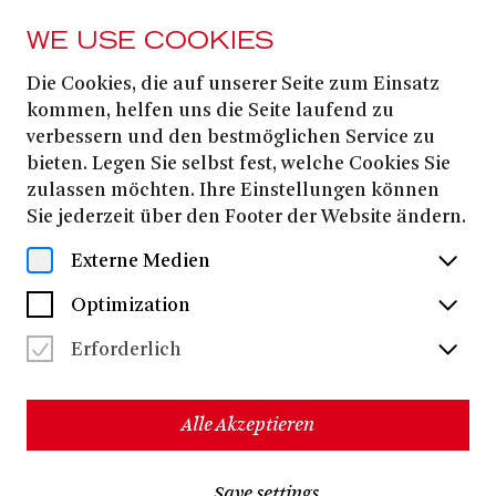
WE USE COOKIES
Die Cookies, die auf unserer Seite zum Einsatz
PRESS
kommen, helfen uns die Seite laufend zu
CONNECTING
verbessern und den bestmöglichen Service zu
bieten. Legen Sie selbst fest, welche Cookies Sie
CONTINENTS:
zulassen möchten. Ihre Einstellungen können
Sie jederzeit über den Footer der Website ändern.
SWAY/ BOLERO X/
Externe Medien
FRONTIER
Optimization
Erforderlich
Download all files
(ZIP, 2.4 MB)
Alle Akzeptieren
Save settings