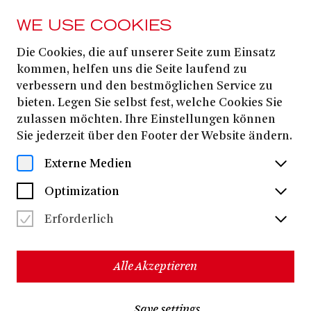
WE USE COOKIES
Die Cookies, die auf unserer Seite zum Einsatz
PRESS
kommen, helfen uns die Seite laufend zu
CHAMBRE
verbessern und den bestmöglichen Service zu
bieten. Legen Sie selbst fest, welche Cookies Sie
D'AMOUR
zulassen möchten. Ihre Einstellungen können
Sie jederzeit über den Footer der Website ändern.
Download all files
(ZIP, 0 bytes)
Externe Medien
Optimization
Erforderlich
Alle Akzeptieren
TO THE TOP
Save settings