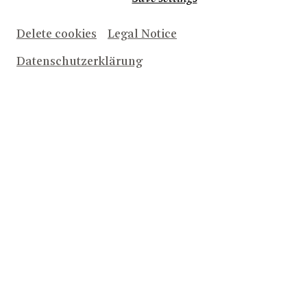
Delete cookies
Legal Notice
Datenschutzerklärung
Herunterladen (1.8 MB)
Regisseur Vasily Barkhatov bei den Proben zu AWAKENING