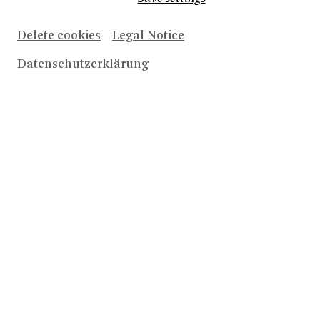
Delete cookies
Legal Notice
Datenschutzerklärung
Leev Jecke, et geiht widder loss! Fastelovend hätt Bonn
voll em Greff, wie och uns Theater!
Su hätt uns am 12. Februar dat Bonner Prinzenpaar en
d'r Corny Collins Show bei HAIRSPRAY op der Bühn
üvverrasch - d'r Saal wor am bevve!
Uns' Kostümverkauf vörgestere wor och ene Knaller:
Luuter Kostüme us uns' ahle Inszenierungen han neue
Lück gefunge. Verleech steiht jo baal ne Don Giovanni
oder ne Figaro op d'r Stroß un röf „Kamelle!“!?
Un et kütt noch besser: Am Friedag, däm 28. Februar,
geiht et wigger met „Kunterbunt”, enem