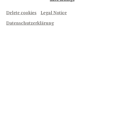
Delete cookies
Legal Notice
Datenschutzerklärung
GLAUBE LIEBE HOFFNUNG © Matthias Jung
Wenige Dramatiker der Zwischenkriegszeit haben so
nachdrücklich Wert darauf gelegt, ihre Wirklichkeit aus
Ödön
erster Hand zu beziehen, wie der Altösterreicher
von Horváth
, der trotz seines ungarischen Passes ein