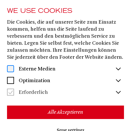
WE USE COOKIES
Die Cookies, die auf unserer Seite zum Einsatz
MAGAZIN
kommen, helfen uns die Seite laufend zu
Die Wand, die uns
verbessern und den bestmöglichen Service zu
bieten. Legen Sie selbst fest, welche Cookies Sie
trennt
zulassen möchten. Ihre Einstellungen können
Sie jederzeit über den Footer der Website ändern.
Externe Medien
ÜBER DEN AUTOR DES
Optimization
VOLKSSTÜCKS »GLAUBE LIEBE
HOFFNUNG« – ÖDÖN VON
Erforderlich
HORVÁTH
Alle Akzeptieren
Save settings