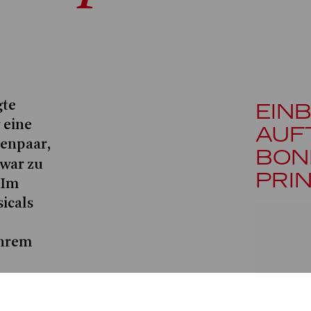
gte
EINB
 eine
AUF
enpaar,
BON
 war zu
PRI
 Im
icals
ihrem
f, Oper