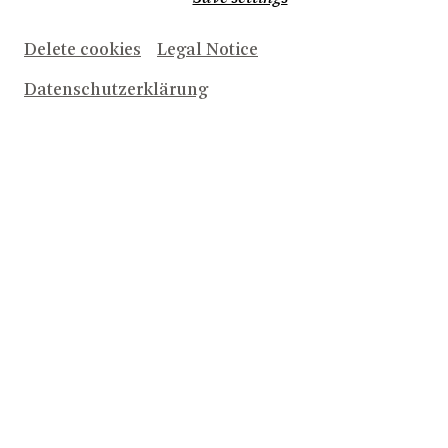
Delete cookies
Legal Notice
Datenschutzerklärung
© Markus Bachmann
ISAS ROADTRIP ZU FUSS IN WOLFGANG H
ERRNDORFS BILDER DEINER GROSSEN L
IEBE
Isa
Erträumtes, Erlebtes und mittendrin
, die barfüßig
Unendlich lange
durch das Land stapft. »
« bleibt sie nie.
Sie ist 14 und sehr viel mehr als das. Mutig, stark und
entschlossen bewegt sie sich zwischen Schwere und
Leichtigkeit, Gegenwart und Vergangenheit, Realität
Isa
und Fantasie sowie zwischen Tod und Leben.
hat ihr
eigenes Denken. Mit einer bedingungslosen Intensität