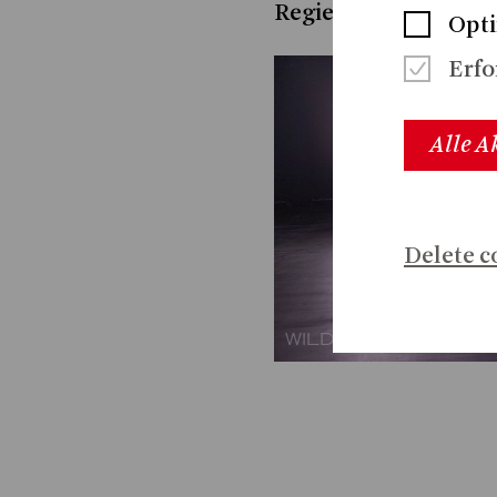
Verena Regensb
Regie:
Opti
Erfo
Alle A
Delete c
WILDFIRE ROAD / F