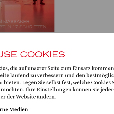
EM MASSAKER
BT IN 17 SCHRITTEN
USE COOKIES
RE ROAD / FLÄCHE
ies, die auf unserer Seite zum Einsatz kommen
Seite laufend zu verbessern und den bestmögli
u bieten. Legen Sie selbst fest, welche Cookies 
 möchten. Ihre Einstellungen können Sie jeder
H
er der Website ändern.
rne Medien