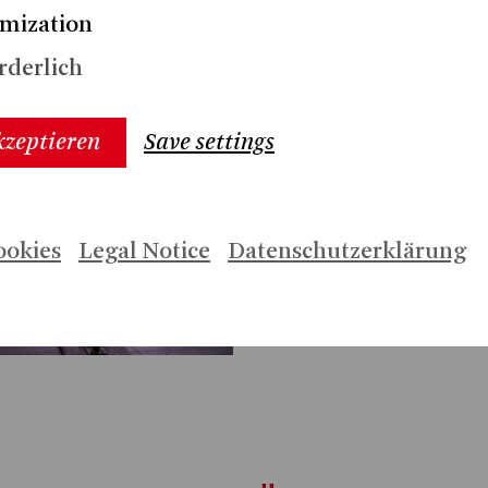
urger
mization
rderlich
Trailer
Pr
kzeptieren
Save settings
Interview mit Ver
ookies
Legal Notice
Datenschutzerklärung
LÄCHENBRAND