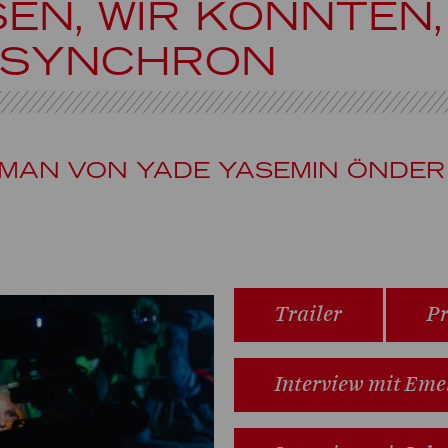
SEN, WIR KÖNNTEN
 SYNCHRON
MAN VON YADE YASEMIN ÖNDER
Trailer
Pr
Interview mit Eme