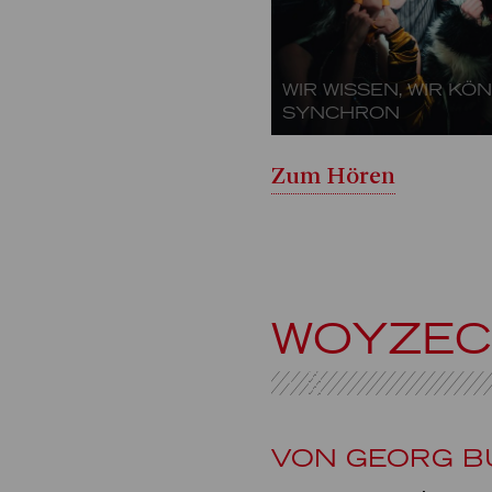
WIR WISSEN, WIR KÖ
SYNCHRON
Zum Hören
WOYZE
VON GEORG 