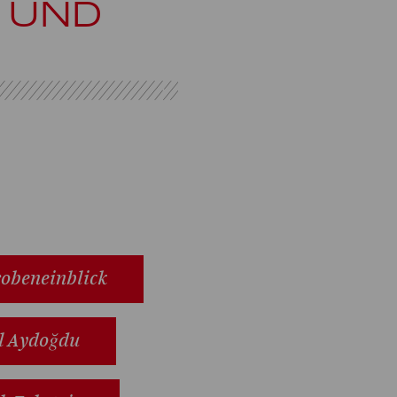
, UND
obeneinblick
l Aydoğdu