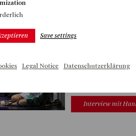
mization
Daniel Johannes Mayr
Jürgen R
g:
| Inszenierung:
rderlich
Trailer
Pr
kzeptieren
Save settings
Interview mit D
Ma
ookies
Legal Notice
Datenschutzerklärung
Interview mit Gio
Interview mit Hank