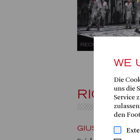
RECHT AUF JUGEND
WE 
Die Cook
uns die 
RIGOLE
Service z
zulassen
den Foot
GIUSEPPE VER
Exte