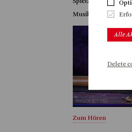
Spielzeit 2023|24
Opti
Musikalische Leitun
Erfo
Alle A
Delete c
RIGOLETTO
Zum Hören