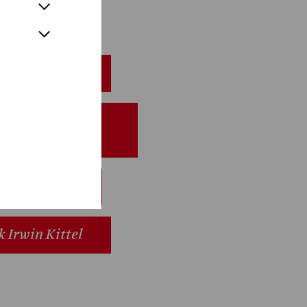
. Weber
obeneinblick
aniel Johannes
yr
rgos Kanaris
 Irwin Kittel