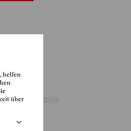
, helfen
chen
Sie
zeit über