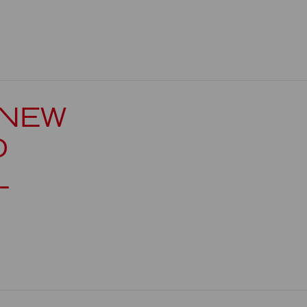
 NEW
D
L