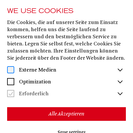
WE USE COOKIES
Die Cookies, die auf unserer Seite zum Einsatz
MAGAZIN
kommen, helfen uns die Seite laufend zu
Valentinstags-Aktion
verbessern und den bestmöglichen Service zu
bieten. Legen Sie selbst fest, welche Cookies Sie
zulassen möchten. Ihre Einstellungen können
Sie jederzeit über den Footer der Website ändern.
UNSERE 2-FÜR-1-AKTION: ZWEI TICKETS
BUCHEN, NUR EINS BEZAHLEN!
Externe Medien
So einfach geht’s:
Optimization
Beim Kauf eines Tickets zum Normalpreis oder einer
ermäßigten Karte erhalten Sie ein zusätzliches
Erforderlich
Valentinstag-Ticket kostenlos dazu.
Passend zum Tag der Liebe haben wir für Sie zwei
besondere Produktionen ausgewählt:
Alle Akzeptieren
Im Opernhaus:
Erleben Sie
DER LIEBESTRANK
– eine
Save settings