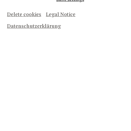
romantische Oper voller Witz und Charme. Die Aktion
gilt für die Vorstellungen am 22. und 30. März 2025.
Delete cookies
Legal Notice
Jetzt Tickets für den 22.3. sichern
Datenschutzerklärung
Jetzt Tickets für den 30.3. sichern
Im Schauspielhaus:
Genießen Sie
DIE LEGENDE VON
PAUL UND PAULA
– eine berührende Geschichte über
die große Liebe. Der Valentinstag-Rabatt ist für die
Aufführung am 11. März 2025 einlösbar.
Jetzt Tickets sichern