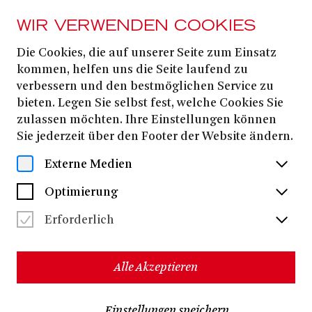
WIR VERWENDEN COOKIES
Die Cookies, die auf unserer Seite zum Einsatz
AB 20. MÄRZ
2026
kommen, helfen uns die Seite laufend zu
verbessern und den bestmöglichen Service zu
DON KARLOS (A
bieten. Legen Sie selbst fest, welche Cookies Sie
NEW MORNING)
zulassen möchten. Ihre Einstellungen können
Sie jederzeit über den Footer der Website ändern.
Externe Medien
Uraufführung
Felix Krakau
Friedrich Schiller
von
nach
Optimierung
Felix Krakau
Regie:
Erforderlich
ca. 120 Minuten
keine Pause
Alle Akzeptieren
Schillers
DON KARLOS, eins von
berühmtesten Werken,
ist Polit-Thriller und Familiendrama, Kammerspiel und
Welttheater, changiert zwischen Soap und Suspense, ist
Einstellungen speichern