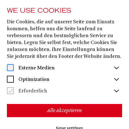
WE USE COOKIES
Die Cookies, die auf unserer Seite zum Einsatz
1. MARCH
2026
kommen, helfen uns die Seite laufend zu
verbessern und den bestmöglichen Service zu
MAX MUTZKE
bieten. Legen Sie selbst fest, welche Cookies Sie
zulassen möchten. Ihre Einstellungen können
Sie jederzeit über den Footer der Website ändern.
EINE MUSIKALISCHE LESUNG
Externe Medien
Optimization
Dates & Tickets
Erforderlich
SO VIEL MEHR
MEINE GESCHICHTE
Alle Akzeptieren
Gestern, heute, morgen
Max Mutzke
Genau betrachtet, steckt in
mehr als nur ein
Save settings