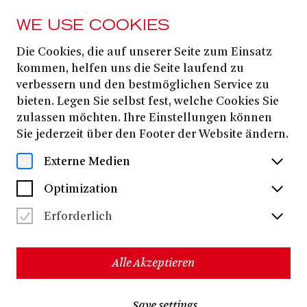
WE USE COOKIES
Die Cookies, die auf unserer Seite zum Einsatz
16. MAY
2026
kommen, helfen uns die Seite laufend zu
verbessern und den bestmöglichen Service zu
FAMILIENFÜHRUNG
bieten. Legen Sie selbst fest, welche Cookies Sie
zulassen möchten. Ihre Einstellungen können
Sie jederzeit über den Footer der Website ändern.
Dates & Tickets
Externe Medien
Optimization
Warum hängen in unserem Zuschauerraum so viele
Erforderlich
Fernseher? Wie kann man riesige Ölgemälde
innerhalb von Sekunden verschwinden lassen? Und
wie macht man falsche Bärte?
Alle Akzeptieren
Bei den regelmäßig stattfindenden Führungen für
Familien durch das Opernhaus lassen wir uns in die
Karten schauen!
Save settings