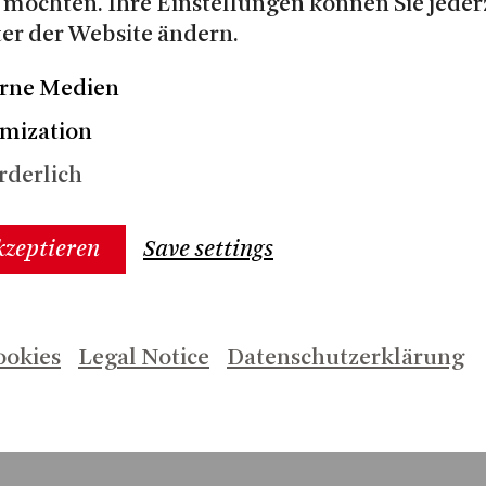
 möchten. Ihre Einstellungen können Sie jeder
er der Website ändern.
ETS
rne Medien
mization
rderlich
hne
15:00
kzeptieren
Save settings
ÜHRUNG
ookies
Legal Notice
Datenschutzerklärung
hne
15:00
ÜHRUNG