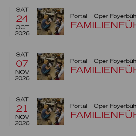
SAT
Portal
Oper Foyerbü
24
FAMILIENF
OCT
2026
SAT
Portal
Oper Foyerbü
07
FAMILIENF
NOV
2026
SAT
Portal
Oper Foyerbü
21
FAMILIENF
NOV
2026