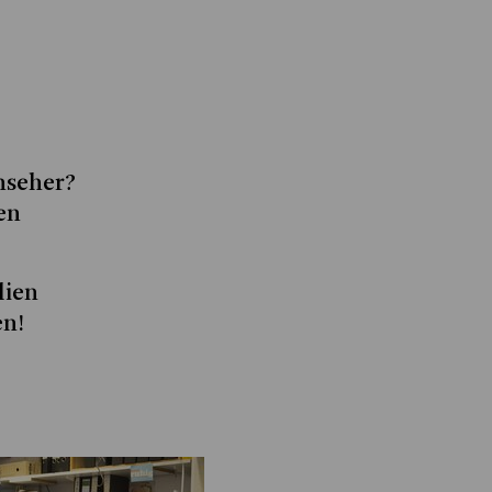
nseher?
en
?
lien
en!