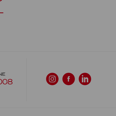
L
NE
008