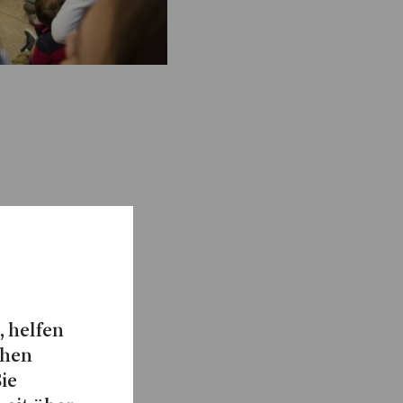
, helfen
chen
Sie