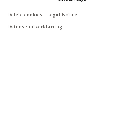
Delete cookies
Legal Notice
Datenschutzerklärung
Noch am Morgen schien das Wetter das Fest zu
gefährden: dunkle Wolken und Regenschauer sorgten
für bange Blicke gen Himmel. Doch das Glück war auf
unserer Seite – pünktlich zum Start klarte der Himmel
auf, und so konnte das Theaterfest 2025 wie geplant
und bei bester Stimmung gefeiert werden.
Nach längerer Pause fand das Theaterfest endlich
wieder in Bad Godesberg statt – rund um das
Schauspielhaus und den Theaterplatz. Gemeinsam mit
allen Sparten und zahlreichen befreundeten
Institutionen eröffneten wir mit diesem Tag feierlich
die neue Spielzeit.