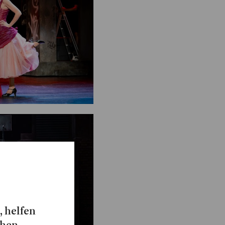
 Kollegin
 das
n
aus dem
E 2018
lreichen
ste Buch
022
nchen.
 noch
, helfen