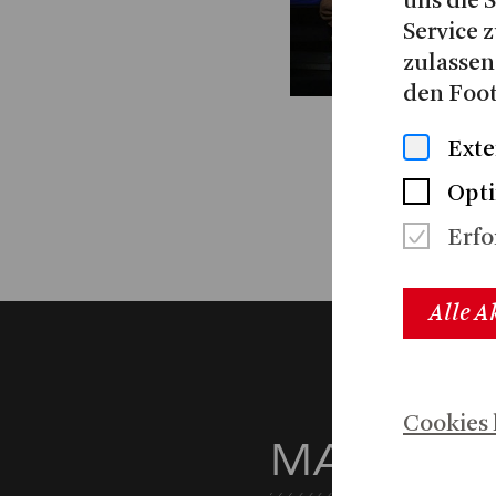
uns die 
Service z
zulassen
den Foot
Exte
Opt
Erfo
Alle A
Cookies 
MAGAZI