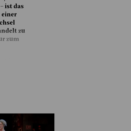
 ist das
 einer
chsel
andelt zu
nur zum
ommt
gisseuren
Show more
 auf ein
hm eine
er Amme
tion, und
tücks
schon