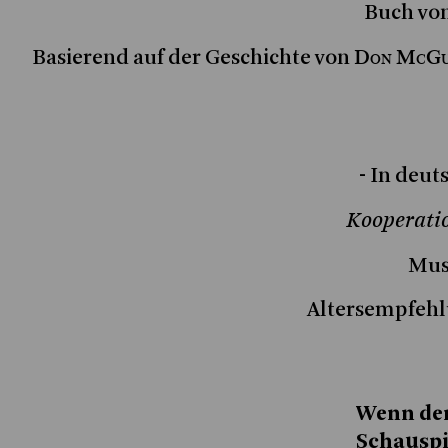
Buch vo
Don McGu
Basierend auf der Geschichte von
- In deut
Kooperatio
Musi
Altersempfehl
Wenn der 
Schauspie