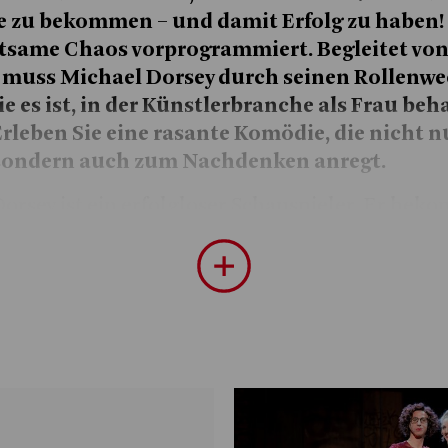
e zu bekommen – und damit Erfolg zu haben! –
tsame Chaos vorprogrammiert. Begleitet von
 muss Michael Dorsey durch seinen Rollenwe
ie es ist, in der Künstlerbranche als Frau beh
Erleben Sie eine rasante Komödie, die nicht 
sondern auch zum Nachdenken anregt.
orsey ist ein erfolgloser Schauspieler. Er bek
len, weil er sich gern über die Meinung von Re
zt. Als er einer Bekannten bei der Vorbereitung
ür das Musical JULIET’S CURSE hilft, kommt i
 Frau verkleidet, singt er selbst für die Rolle d
 wird zu seiner Überraschung besetzt. Michael
 langsam, aber sicher die Leitung der Produk
len Änderungen sowie der Umbenennung des S
ULIET’S NURSE eine umjubelte Premiere. Doch 