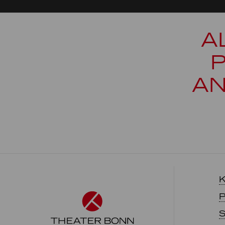
A
AN
K
P
S