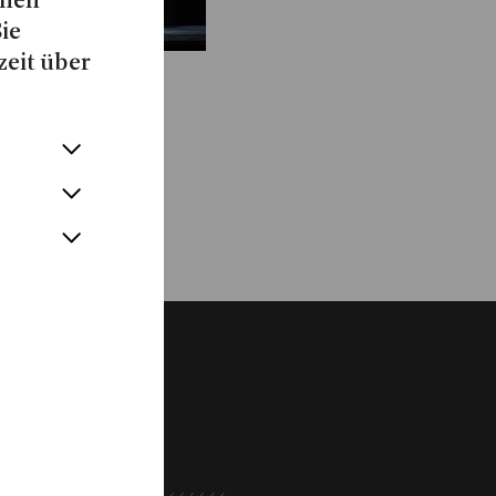
chen
Sie
zeit über
Show more