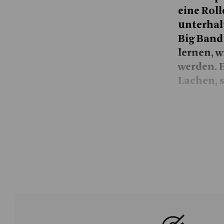
eine Roll
unterhal
Big Band
lernen, w
werden. 
Lachen, 
Michael D
keine Rol
hinwegset
Casting f
Idee: Als
vor – und
übernimmt
nach vie
feiert J