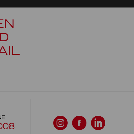
EN
D
AIL
NE
008