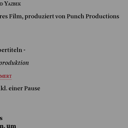
id Yazbek
es Film, produziert von Punch Productions
ertiteln -
uproduktion
mert
kl. einer Pause
s
en, um