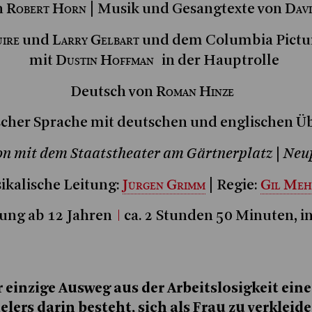
Robert Horn
Dav
n
| Musik und Gesangtexte von
ire
Larry Gelbart
und
und dem Columbia Pictur
Dustin Hoffman
mit
in der Hauptrolle
Roman Hinze
Deutsch von
scher Sprache mit deutschen und englischen Üb
n mit dem Staatstheater am Gärtnerplatz | Ne
Jürgen Grimm
Gil Meh
kalische Leitung:
| Regie:
ung ab 12 Jahren
ca. 2 Stunden 50 Minuten, in
einzige Ausweg aus der Arbeitslosigkeit eine
lers darin besteht, sich als Frau zu verkleid